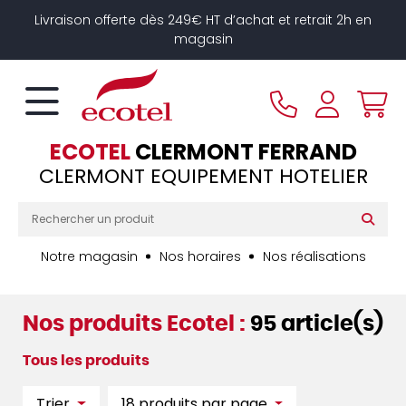
Panneau de gestion des cookies
Livraison offerte dès 249€ HT d’achat et retrait 2h en
magasin
ECOTEL
CLERMONT FERRAND
CLERMONT EQUIPEMENT HOTELIER
Notre magasin
Nos horaires
Nos réalisations
Nos produits Ecotel :
95 article(s)
Tous les produits
Trier
18 produits par page