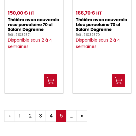
150,00 €
166,70 €
HT
HT
Théière avec couvercle
Théière avec couvercle
rose porcelaine 70 cl
bleu porcelaine 70 cl
Salam Degrenne
Salam Degrenne
Réf : E1032571
Réf : E1032570
Disponible sous 2 à 4
Disponible sous 2 à 4
semaines
semaines
«
1
2
3
4
5
...
»