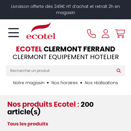
Panneau de gestion des cookies
Livraison offerte dès 249€ HT d’achat et retrait 2h en
magasin
ECOTEL
CLERMONT FERRAND
CLERMONT EQUIPEMENT HOTELIER
Notre magasin
Nos horaires
Nos réalisations
Nos produits Ecotel :
200
article(s)
Tous les produits